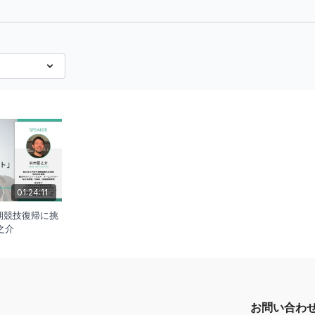
01:24:11
早期競技復帰に挑
之介
お問い合わ