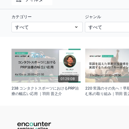
カテゴリー
ジャンル
01:29:08
238 コンタクトスポーツにおけるPRP治
220 常識のその先へ！
療の幅広い応用 ｜羽田 晋之介
む私の取り組み｜羽田 晋