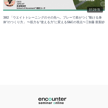
01:29:15
382 「ウエイトトレーニングのその先へ。プレーで差がつく“動ける身
体”のつくり方」 〜筋力を“使える力”に変えるS&Cの視点〜 | 加藤 亜梨紗