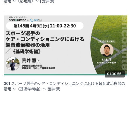
活用 〜《応用編》〜 | 荒井 慧
01:30:55
361 スポーツ選手のケア・コンディショニングにおける超音波治療器の
活用 〜《基礎学術編》〜|荒井 慧