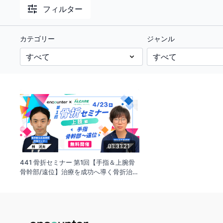
フィルター
カテゴリー
ジャンル
01:31:21
441 骨折セミナー 第1回【手指＆上腕骨
骨幹部/遠位】治療を成功へ導く骨折治療
の基本 〜common fracture の術前計画
から術後リハまで〜｜林 洸太・小山 あ
かね