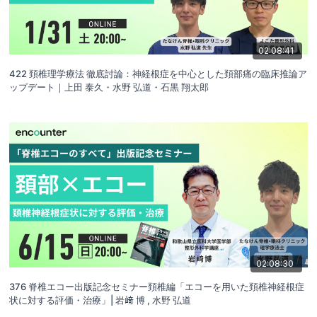
02:08:41
422 頚椎理学療法 徹底討論：神経根症を中心とした頚部痛の臨床推論ア
ップデート｜上田 泰久・水野 弘道・石黒 翔太郎
02:08:30
376 脊椎エコー出版記念セミナー頚椎編「エコーを用いた頚椎神経根症
状に対する評価・治療」| 岩﨑 博 , 水野 弘道