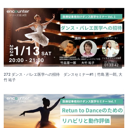
01:33:42
272 ダンス・バレエ医学への招待 ダンスセミナー#1｜竹島 憲一郎, 大
竹 祐子