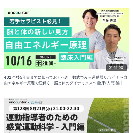
01:25:00
402 卒後5年目までに知っておくべき 数式でみる運動器リハビリ 〜自
由エネルギー原理で紐解く、脳と体のダイナミクス〜 臨床(入門)編 | 朱
田 尚徳 , 久保 秀登