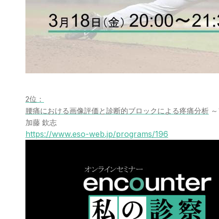
2位：
腰痛における画像評価と診断的ブロックによる疼痛分析
～
加藤 欽志
https://www.eso-web.jp/programs/196