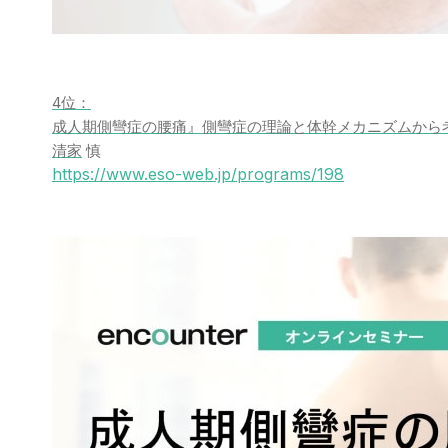
4位：
成人期側彎症の腰痛』側彎症の理論と体幹メカニズムから
清家
慎
https://www.eso-web.jp/programs/198