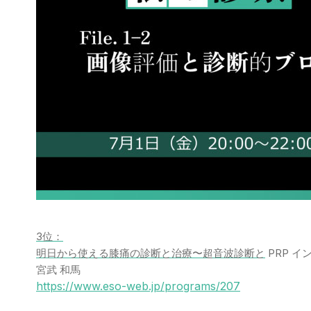
3位：
明日から使える膝痛の診断と治療〜超音波診断と
PRP 
宮武 和馬
https://www.eso-web.jp/programs/207