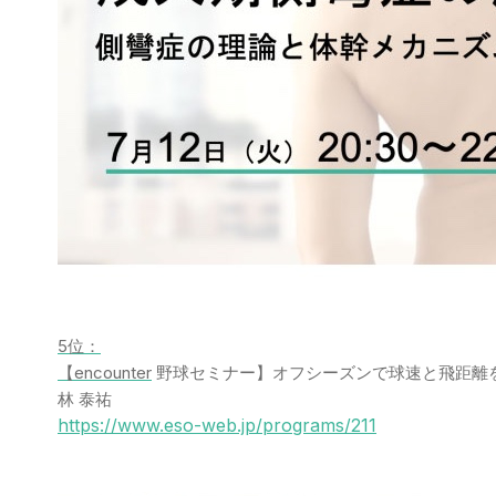
5位：
【encounter
野球セミナー】オフシーズンで球速と飛距離を
林 泰祐
https://www.eso-web.jp/programs/211