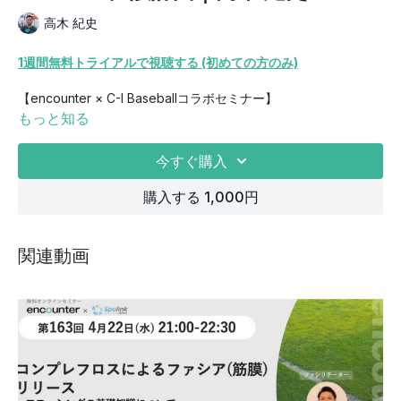
高木 紀史
1週間無料トライアルで視聴する (初めての方のみ)
【encounter × C-I Baseballコラボセミナー】
もっと知る
野球選手のムーブメントエコノミー向上のためのコンディショニ
ング設計図
今すぐ購入
人間の動きは力学現象に他ならない。
購入する 1,000円
アスリートの運動指導に携わる指導者は、専門領域問わず皆人間
の動き（Movement）を取り扱います。
関連動画
しかし、動きを扱っているはずの指導者のスポーツバイオメカニ
クスやその基盤となる理論物理学・機能解剖学へのリテラシー不
足が実情として存在します。
生体の構造や運動を力学的に探求し正しく理解することは、アス
リートの「動きの経済性=Movement Economy」を向上させる
第一歩となります。