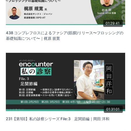
そのため、本セミナーはMovement Economyをキーワードとし
て、野球選手に対する力学的評価に基づいたMovement
economy向上のためのコンディショニング設計図をご紹介しま
01:29:41
す。
438 コンプレフロスによるファシア(筋膜)リリース〜フロッシングの
基礎知識について〜｜梶原 規寛
01:31:01
231【第1回】私の診察シリーズ File:3 足関節編｜岡田 洋和