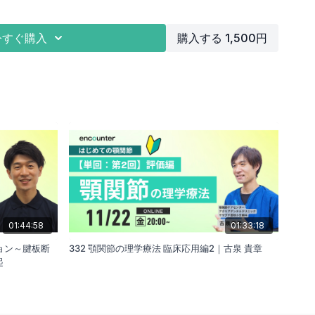
際のインソールでの介入について（実際の症例を通して）
今すぐ購入
購入する 1,500円
01:44:58
01:33:18
ョン～腱板断
332 顎関節の理学療法 臨床応用編2｜古泉 貴章
起