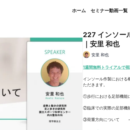
ホーム
セミナー動画一覧
227 インソ
｜安里 和也
安里 和也
1週間無料トライアルで視
インソール作製における
ただきます。
①歩行における足部機能
②臨床での実際の足部機
③荷重方向について ～