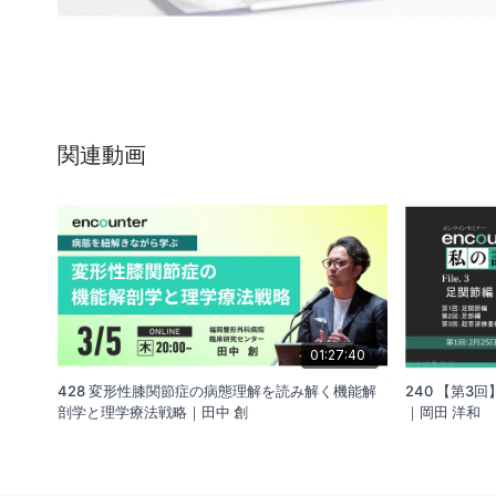
関連動画
01:27:40
428 変形性膝関節症の病態理解を読み解く機能解
240 【第3回
剖学と理学療法戦略｜田中 創
｜岡田 洋和