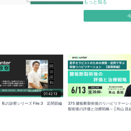
④姿勢制御につながる実
もっと知る
01:42:13
】私の診察シリーズ File:3 足関節編
375 腱板断裂術後のリハビリテーシ
裂術後の評価と治療戦略～ | 烏山 昌