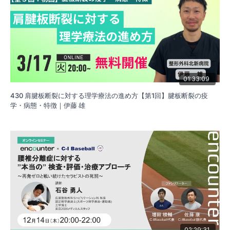
01:33:09
430 肩腱板断裂に対する理学療法の進め方【第1回】腱板断裂の疫
学・病態・特徴｜伊藤 雄
02:29:31