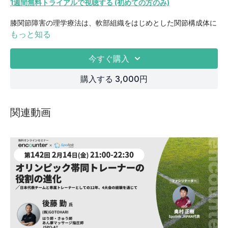
1週間無料トライアルで視聴する (初めての方のみ)
膝関節障害の理学療法は、軟部組織をはじめとした関節構成体に
加わるメカニカルストレスを多関節との関わりを持って機能する
もっと知る
膝関節運動と関連付けて推論する視点が重要です。
今すぐ購入
今回は膝関節の動きやメカニカルストレスの制御について、いく
つかの運動連鎖の観点から考えてみたいと思います。
購入する 3,000円
関連動画