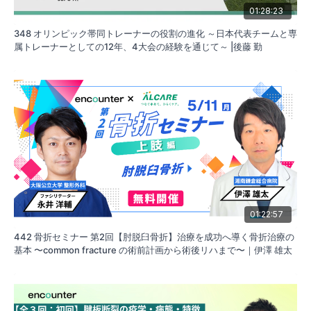
01:28:23
348 オリンピック帯同トレーナーの役割の進化 ～日本代表チームと専
属トレーナーとしての12年、4大会の経験を通じて～ |後藤 勤
01:22:57
442 骨折セミナー 第2回【肘脱臼骨折】治療を成功へ導く骨折治療の
基本 〜common fracture の術前計画から術後リハまで〜｜伊澤 雄太