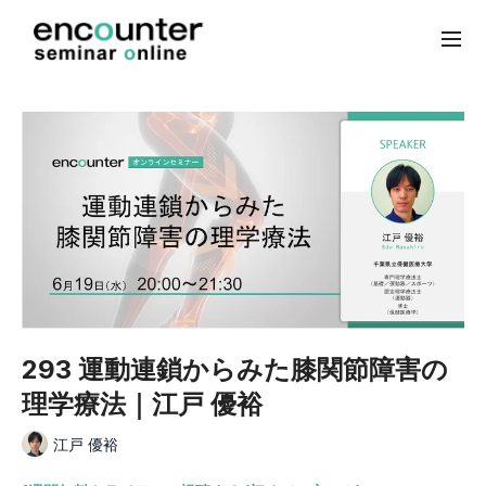
293 運動連鎖からみた膝関節障害の
理学療法｜江戸 優裕
江戸 優裕