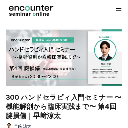
300 ハンドセラピィ入門セミナー 〜
機能解剖から臨床実践まで〜 第4回
腱損傷｜早﨑涼太
早﨑 涼太