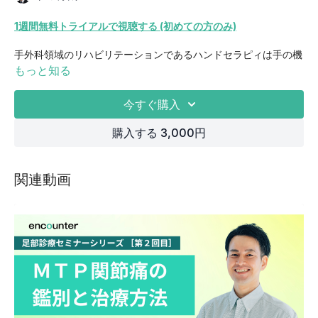
1週間無料トライアルで視聴する (初めての方のみ)
手外科領域のリハビリテーションであるハンドセラピィは手の機
能訓練や使用訓練を通して対象者が再び日常生活で使える手を獲
もっと知る
得することを目的とします。
ハンドセラピィの対象となる疾患は骨折や腱損傷，末梢神経障
今すぐ購入
害，炎症生疾患など多岐にわたるため手の機能解剖を熟知するこ
とが重要となります。しかし，手には多くの組織が存在し，複雑
購入する 3,000円
であることから機能解剖に苦手意識を持ちやすいことと考えてい
ます。
私自身，ハンドセラピィを始めた当初はどうしたら覚えることが
関連動画
できるのだろうか，覚えてもすぐ忘れてしまうなど悩んでいた時
期がありました。
そんな折，「形態は機能に従い，機能は形態に従う」という言葉
に出会いました。
この言葉からヒントを得て，人はなぜ手を使うことができるの
か，その仕組みを大まかに理解した後は複雑で覚えることができ
なかった機能解剖や各評価の意味などがスッキリ整理された感覚
を覚えています。