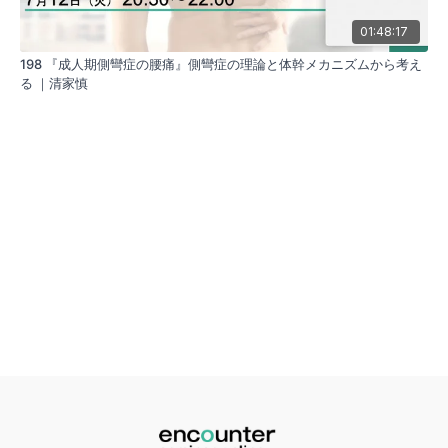
01:48:17
198 『成人期側彎症の腰痛』側彎症の理論と体幹メカニズムから考え
る ｜清家慎