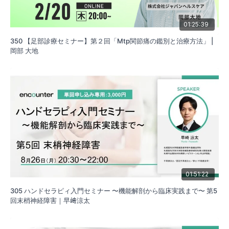
今回は私自身がこれまでに実践してきた手の機能解剖の捉え方や
臨床でのハンドセラピィ評価・実践について幅広くお伝えしたい
01:25:39
と考えております。
本セミナーでは，手外科疾患の対象者に応じたハンドセラピィが
350 【足部診療セミナー】第２回「Mtp関節痛の鑑別と治療方法」 |
実践できるために必要となる基礎知識や考え方を習得することを
岡部 大地
目的とします。
01:51:22
305 ハンドセラピィ入門セミナー 〜機能解剖から臨床実践まで〜 第5
回末梢神経障害｜早﨑涼太