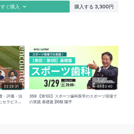
」、「顎関節症難民」という言葉が存在するのは、診れる医療
今すぐ購入
購入する 3,300円
本の医療背景が生み出した言葉かもしれません。
る顎関節症は、推定1900万人と報告され実は身近な関節疾患
働省 歯科疾患実態調査）。
前(顎関節）から音が鳴っていませんか？
〜薬指が縦に入りますか？ ③口を開ける時に下顎が曲がって空
か１つでも該当すると、顎関節（症）、機能異常を起こしている
も顎関節を知ったのは海外の書籍からでした。
に、「頸部を評価する際は顎関節、胸椎、肩関節も関連部位と
らない」（Magee,2008）と記載され勉強を開始しました。
02:29:31
01:33:40
そのお陰で頸部疾患の評価や治療効果が飛躍的に上がりまし
検査・評価・治
359 【第1回】スポーツ歯科医学のスポーツ現場で
たセラピスト
の実践 基礎篇 |関根 陽平
を及ぼしているということも、論文や研究・臨床を通して日々
ミナーを通し、頸部・肩疾患に対する評価・治療の幅を広げ症例
ると幸いです。