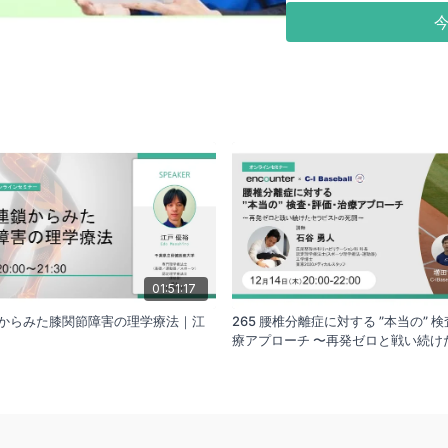
日本には「隠れ顎関節症
従事者が少ないという日
顎関節の代表的な疾患であ
です（平成28年度厚生労
①口を開けるに耳の穴の
②口を大きく開け、示指
いていませんか？ どれ
可能性があります。 私
頸部疾患に悩んでいた際
して鑑別評価しなければな
01:51:17
独学で洋書を読み漁り、
連鎖からみた膝関節障害の理学療法｜江
265 腰椎分離症に対する ”本当の” 
た。
療アプローチ 〜再発ゼロと戦い続け
の死闘〜｜石谷 勇人
また顎関節が全身に影響
実感しています。 本セ
の方に還元していただけ