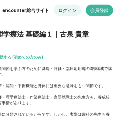
encounter総合サイト
ログイン
会員登録
の理学療法 基礎編１｜古泉 貴章
聴する (初めての方のみ)
顎関節を学ぶ方のために基礎・評価・臨床応用編の3部構成で講
す。
声・認知・平衡機能と身体には重要な意味をもつ関節です。
師・理学療法士・作業療法士・言語聴覚士の先生方も、養成校
育事情があります。
科に分類されているからです。しかし、実際は歯科の先生も養
教育されないそうです。