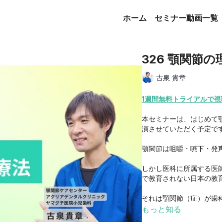
ホーム
セミナー動画一覧
326 顎関節
古泉 貴章
1週間無料トライアルで視
本セミナーは、はじめて
演させていただく予定で
顎関節は咀嚼・嚥下・発
しかし医科に所属する医
で教育されない日本の教
それは顎関節（症）が歯
成校ではほとんど実際は
もっと知る