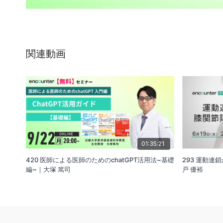
関連動画
01:35:21
420 医師による医師のためのchatGPT活用法~基礎
293 運動
編~｜大塚 篤司
戸 優裕