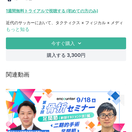
1週間無料トライアルで視聴する (初めての方のみ)
近代のサッカーにおいて、タクティクス × フィジカル × メディ
カル が三位一体となって連携しなければ、勝利はつかめないと
もっと知る
考えられています。さらに細かくフォーカスするとメディカルチ
ーム内においても、取得資格の違いからその役割が変わり、メデ
今すぐ購入
ィカルスタッフ間での連携も重要となってきます。
本セミナーではメディカルスタッフがテクニカルスタッフやフィ
購入する 3,300円
ジカルコーチと連携して働くためのコミュニケーション方法やメ
ディカルチームとして機能するための組織づくりの方法につい
て、現場の実際のケースを提示しながらお話しいたします。
関連動画
・スポット帯同と専属帯同の違い
・育成チームとプロチームの違い
・テクニカルスタッフ（監督）との連携（成功例と失敗例）
・フィジカルコーチとの連携（成功例と失敗例）
・理学療法士とコメディカルの連携と役割