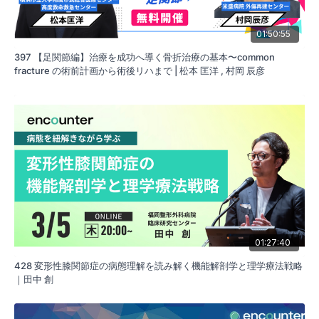
01:50:55
397 【足関節編】治療を成功へ導く骨折治療の基本〜common
fracture の術前計画から術後リハまで | 松本 匡洋 , 村岡 辰彦
01:27:40
428 変形性膝関節症の病態理解を読み解く機能解剖学と理学療法戦略
｜田中 創