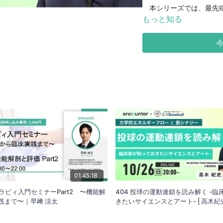
本シリーズでは、最先端
やセラピストのハンドリ
もっと知る
とを目的としております
＜股＞
変形性股関節症に対する
ントの進歩により耐久年
でなく術後生活の質の向
の内容も「歩けたら退院
節へのアプローチや日常
が重要である。そのため
期からの治療が長期的に
れるような内容をお伝え
01:45:18
セラピィ入門セミナーPart2 〜機能解
404 投球の運動連鎖を読み解く -
まで〜｜早﨑 涼太
きたいサイエンスとアート- | 高木紀