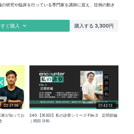
の研究や臨床を行っている専門家を講師に迎え、症例の動き
ング、治療の実際の考え方を学び、現場での臨床力を高めるこ
。
今すぐ購入
購入する 3,300円
手術療法として人工股関節全置換術は近年の術式やインプラ
数の向上、入院期間の短縮化による適応年齢の拡大、除痛だけ
上が求められている。そのため、術後リハビリテーション治療
できる」だけでなく、早期から股関節機能向上とともに隣接関
生活動作の改善に向けた取り組みを念頭に置いて対応すること
、術式の理解や創部などの疼痛管理、合併症予防とともに急性
もたらす変化や運動療法を継続の重要性を根拠を持って伝えら
できればと思います。
02:31:38
01:42:13
臨床家が知ってお
240 【第3回】私の診察シリーズ File:3 足関節編
史
｜岡田 洋和