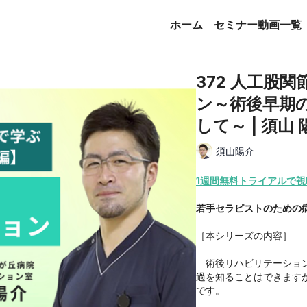
ホーム
セミナー動画一覧
372 人工股
ン～術後早期
して～ | 須山 
須山陽介
1週間無料トライアルで視
若手セラピストのための
［本シリーズの内容］
術後リハビリテーション
過を知ることはできます
です。