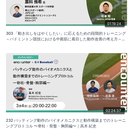
01:19:24
303 「動き出しをはやくしたい」に応えるための段階的トレーニング
～バドミントン競技における中殿筋に着目した動作改善の考え方～｜
藁科 侑希
02:24:37
232 バッティング動作のバイオメカニクスと動作構築までのトレーニ
ングプロトコル 〜脊柱・骨盤・胸郭編〜｜高木 紀史