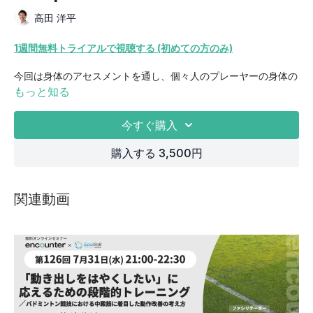
高田 洋平
1週間無料トライアルで視聴する (初めての方のみ)
今回は身体のアセスメントを通し、個々人のプレーヤーの身体の
特性を理解し、どのようにその情報をゴルフに対して当てはめて
もっと知る
いくかという内容をお伝えしていこうと思います。身体のアセス
メントとそこから読み取れるモーターコントロールの特性、それ
今すぐ購入
に組み合わせるゴルフスイングの要素、または組み合わせてはい
けないゴルフスイングの要素などを説明していきたいと思いま
購入する 3,500円
す。
関連動画