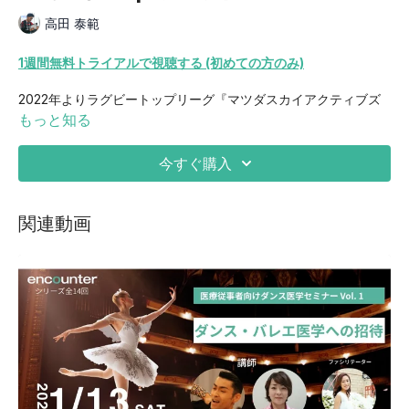
高田 泰範
1週間無料トライアルで視聴する (初めての方のみ)
2022年よりラグビートップリーグ『マツダスカイアクティブズ
広島』と契約し、スポーツファーマシストとしてチームに関わり
もっと知る
始めた。前例の少ない現場でコミュニケーションを重ねながら、
ファーマシストの役割を模索し、その経験からラグビーに限らず
今すぐ購入
多様な競技で支援の可能性を実感している。これまでの3年間の
経験を振り返り、スポーツ現場におけるファーマシストの意義に
ついて皆さんと考える時間としたい。
関連動画