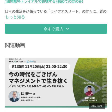
1週間無料トライアルで視聴する (初めての方のみ)
日々の生活を頑張っている「ライフアスリート」の方々に、質の
高い睡眠をとっていただく為に毎日をどう過ごしたらいいかのア
もっと知る
ドバイスであったり、低反発と高反発の寝具の性質やその違い
等、身体に負担がかからない寝具選び等の内容等。
今すぐ購入
関連動画
01:22:21