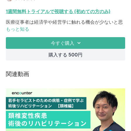
1週間無料トライアルで視聴する (初めての方のみ)
医療従事者は経済学や経営学に触れる機会が少ないと思
います。
もっと知る
経済学や経営学はお金儲けの学問、集客やブランディン
グ、資産運用といったイメジー時が強いのではないでし
今すぐ購入
ょうか？
購入する 500円
実際は学問の幅は広く、マクロ視点の国際関係からミク
ロ視点の1人の従業員の働きがいまで様々な専門分野が存
在します。
関連動画
しかし、SNS等では開業セラピスト向けのブランディン
グやマーケティング等の研修はあっても、病院に所属す
るセラピスト向けの経済学・経営学の研修は目にする事
は少ないのが現実です。
医療技術を学ぶだけではなく、働きがいが向上する方法
を考えていきます。
組織内の環境が改善し、患者との関係性が向上すること
が日々研鑽している医療技術の効果を最大限に発揮でき