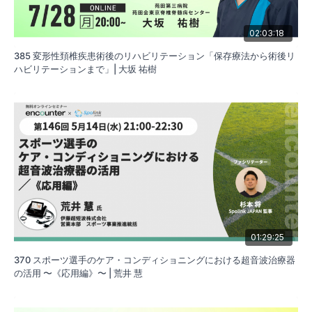
る重要な因子であると思っています。働きがいや組織に
ついて経済学・経営学を通して見つめ直していきます。
02:03:18
385 変形性頚椎疾患術後のリハビリテーション「保存療法から術後リ
ハビリテーションまで」| 大坂 祐樹
01:29:25
370 スポーツ選手のケア・コンディショニングにおける超音波治療器
の活用 〜《応用編》〜 | 荒井 慧