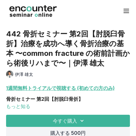
442 骨折セミナー 第2回【肘脱臼骨
折】治療を成功へ導く骨折治療の基
本 〜common fracture の術前計画か
ら術後リハまで〜｜伊澤 雄太
伊澤 雄太
1週間無料トライアルで視聴する (初めての方のみ)
骨折セミナー 第2回【肘脱臼骨折】
治療を成功へ導く骨折治療の基本 〜common fracture
もっと知る
の術前計画から術後リハまで〜
今すぐ購入
①「病態に基づく肘関節脱臼の治療」
伊澤 雄太 先生(湘南鎌倉総合病院)
購入する 500円